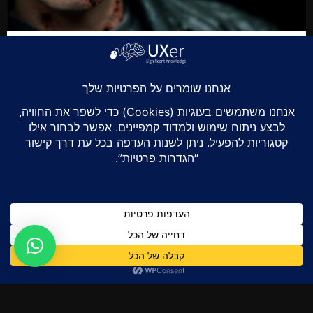
שקיעתה של האנושיות – הרצאתו של ד"ר
עופר מונר
ד"ר עופר מונר
מרץ 30, 2022