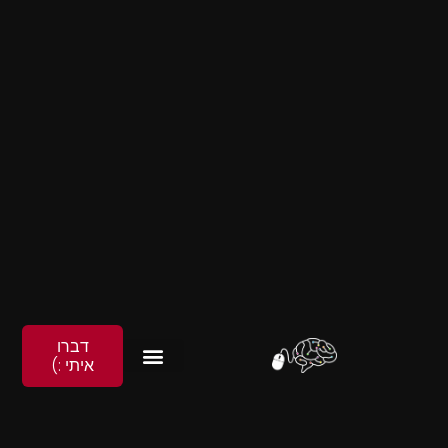
דברו
איתי :)