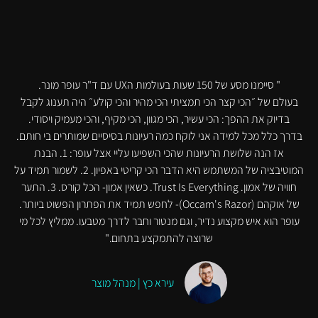
" סיימנו מסע של 150 שעות בעולמות הUX עם ד"ר עופר מונר.
בעולם של ״הכי קצר הכי תמציתי הכי מהיר והכי קולע״ היה תענוג לקבל
בדיוק את ההפך: הכי עשיר, הכי מגוון, הכי מקיף, והכי מעמיק ויסודי.
בדרך כלל מכל למידה אני לוקח כמה רעיונות בסיסיים שמותרים בי חותם.
אז הנה שלושת הרעיונות שהכי השפיעו עליי אצל עופר: 1. הבנת
המוטיבציה של המשתמש היא הדבר הכי קריטי באפיון. 2. לשמור תמיד על
חוויה של אמון. Trust Is Everything. כשאין אמון- הכל קורס. 3. התער
של אוקהם (Occam's Razor)- לחפש תמיד את הפתרון הפשוט ביותר.
עופר הוא איש מקצוע נדיר, וגם מנטור וחבר לדרך מטבעו. ממליץ לכל מי
שרוצה להתמקצע בתחום."
עירא כץ | מנהל מוצר