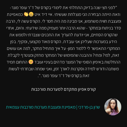
"לפני חצי שנה בדיוק התחלתי את לימודי בקורס של ד״ר עופר מונר-
וזאת הייתה הבחירה הכי מוצלחת שעשיתי. איי דיד איט
כמאפיינת
ומעצבת חווית משתמש, אני מבינה מה היה חסר לי. הקורס עשה לי, הרבה
סדר בניתוח ובמחקר - שהוא הרבה יותר מעמיק ממה שידעתי. והיום, אחרי
שהקורס הסתיים, אני יודעת להעריך את התכנים שצברתי ולממש את
הידע במערכות שעליהן אני עובדת. הקורס מאוד מקצועי, ומקיף. בפן
המחקרי התאפשר לי ללמוד המון- על איך מתחיל מחקר, למה אנו עושים
זאת, למי? ומתי? וההבנה שהמימוש של המחקר מחזק ומצטרף לקבלת
ההחלטות באיפיון הסופי של המוצר מדהים בעיניי ועובד
התחום תמיד
משתנה ודורש למידה וסקרנות לאורך זמן, ואני שמחה שבחרתי לעשות
זאת בקורס של ד״ר עופר מונר. ".
קורס אפיון מתקדם למערכות מורכבות
שרון בן-מרדכי | מאפיינת ומעצבת מערכות מורכבות עצמאית