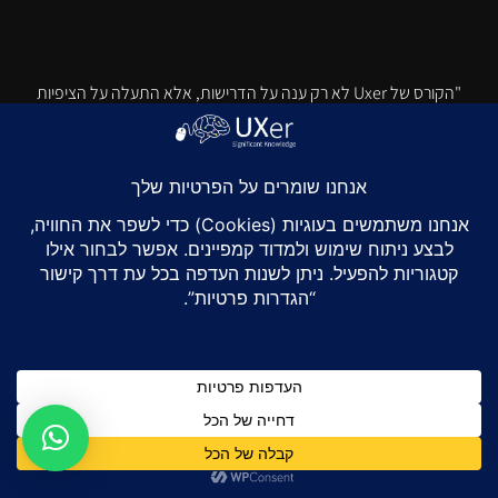
"הקורס של Uxer לא רק ענה על הדרישות, אלא התעלה על הציפיות
שלי. עופר הביא את הנושאים בקורס לחיים בשילוב ייחודי של מומחיות,
פרקטיות, והומור. ההרצאות המרתקות, הדיונים מעוררי המחשבה
והפרויקטים המעשיים הפכו את הלמידה למהנה ומשמעותית. המסירות
של עופר להצלחה האישית של כולנו והנכונות שלו לספק ליווי אמיתי יצרו
לאורך הקורס סביבת למידה תומכת. אני אסירת תודה על הידע
והמיומנויות שצברתי בתקופה הזאת, ואמליץ בחום על לכל מי שמחפש
עתיד בתחום".
גל נורדמן | מאפיינת UX
"הגעתי לקורס בלי שום רקע וניסיון בתחום אחרי המלצות חמות על עופר