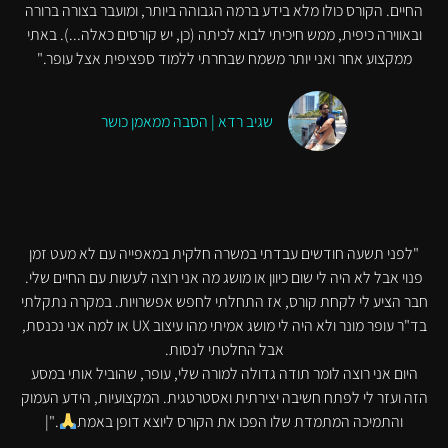
החיים. הקורס כולו מלא בידע ברמה הגבוהה ביותר, ומועבר בצורה ברורה
ובאווירה כיפית, ממש חיכיתי לבוא לכיתה (כן, יש קורסים כאלה...). באתי
ממקצוע אחר ואני יותר משמח שבחרתי ללמוד ספציפית אצל עופר."
שגיב רדא | הסבה ממאמן כושר
"לפני תשעה חודשים עבדתי במשרה חלקית במאפייה עם לא מעט זמן
פנוי אבל לא היה לי שום כיוון או מושג מה אני רוצה לעשות עם החיים שלי.
חבר הציע לי לקחת קורס, אז התחלתי לחפש אפשרויות. במקרה נתקלתי
בד"ר עופר מונר ולא היה לי מושג אמיתי מהו עיצוב UX או למה אני נכנסת,
אבל החלטתי לנסות.
היום אני רוצה לומר תודה גדולה למורה שלי, עופר, שהוביל אותי במסע
הזה ועזר לי לפתח חשיבה יצירתית ואסטרטגית. המקצועיות, הידע העמוק
והתמיכה המתמדת שלו הפכו את הקורס ליוצא דופן באמת
."|