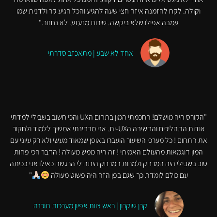
וקולה. לקח להזמנה איזה חצי שעה להגיע והכל הגיע קר ולדנית שמו
עמבה אפילו שלא ביקשה. שירות מזעזע. לא נחזור."
אחד לא שבע | מתאכזב סדרתי
"הקורס היה מושלם! החכמתי המון בתחום הUX והכי חשוב בשבילי למדתי
אודות התהליכים והחשיבה הUX-ית. אני מבחינתי אמשיך ללמוד ולחקור
את התחום ! כל מערכי השיעור הועברו באופן שמאוד מעשי ולא רק עיוני עם
המון דוגמאות מהעולם האמיתי ! זה היה ממש מעולה ! הדבר הכי פחות
טוב בשבילי היה המרחק ולמרות המרחק היתה לי הרגשה כאילו אני בכיתה
עם כולם לומדת כך שגם בפן הזה היה פשוט מעולה
"
קרן שוקרון | ראש צוות אפיון מערכות תוכנה