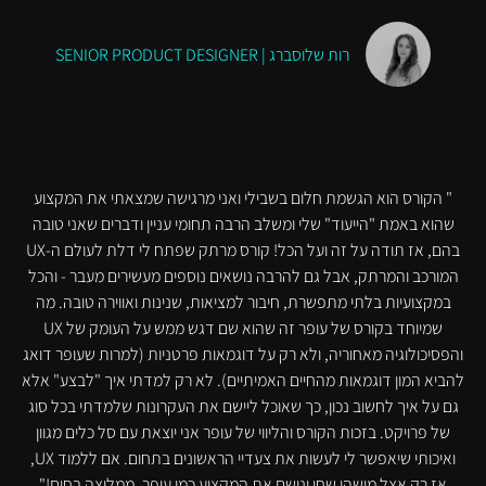
רות שלוסברג | SENIOR PRODUCT DESIGNER
" הקורס הוא הגשמת חלום בשבילי ואני מרגישה שמצאתי את המקצוע
שהוא באמת "הייעוד" שלי ומשלב הרבה תחומי עניין ודברים שאני טובה
בהם, אז תודה על זה ועל הכל! קורס מרתק שפתח לי דלת לעולם ה-UX
המורכב והמרתק, אבל גם להרבה נושאים נוספים מעשירים מעבר - והכל
במקצועיות בלתי מתפשרת, חיבור למציאות, שנינות ואווירה טובה. מה
שמיוחד בקורס של עופר זה שהוא שם דגש ממש על העומק של UX
והפסיכולוגיה מאחוריה, ולא רק על דוגמאות פרטניות (למרות שעופר דואג
להביא המון דוגמאות מהחיים האמיתיים). לא רק למדתי איך "לבצע" אלא
גם על איך לחשוב נכון, כך שאוכל ליישם את העקרונות שלמדתי בכל סוג
של פרויקט. בזכות הקורס והליווי של עופר אני יוצאת עם סל כלים מגוון
ואיכותי שיאפשר לי לעשות את צעדיי הראשונים בתחום. אם ללמוד UX,
אז רק אצל מישהו שחי ונושם את המקצוע כמו עופר. ממליצה בחום!"