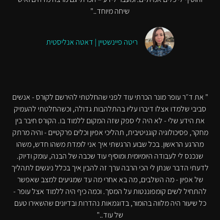
שיחה מיוחד.."
ריטה פיינשטיין | דאטה אנליסטית
" את ד״ר עופר מונר הכרתי עוד לפני שהחלטתי להירשם לקורס - אנשים
סביבי שלמדו אצלו דיברו עליו בהתלהבות גדולה, וכשהחלטתי להעמיק
את הידע שלי - לא היה לי ספק שזה המקום ללמוד בו. הקורס חיבר בין
מחקר, פסיכולוגיה קוגניטיבית, תהליכי אפיון וכלים פרקטיים - והיה מרתק
מהרגע הראשון. בכל שבוע הרגשתי איך אני לומדת משהו חדש, משהו
שנכנס לי לעבודה היומיומית ומוסיף עוד שכבה של הבנה, עומק ודיוק.
לדעתי הדבר שנתן לי הכי הרבה ערך זה להבין איך בכלל ניגשים לתהליך
של אפיון - מה השלבים, מה בא אחרי מה עד שמגיעים למצב שאפשר
להתחיל לשים קומפוננטות על המסך. וכמה כיף היה ללמוד אצל עופר -
כל שיעור היה מלווה בהומור, בדוגמאות נהדרות ובדיונים שהשאירו טעם
של עוד.."