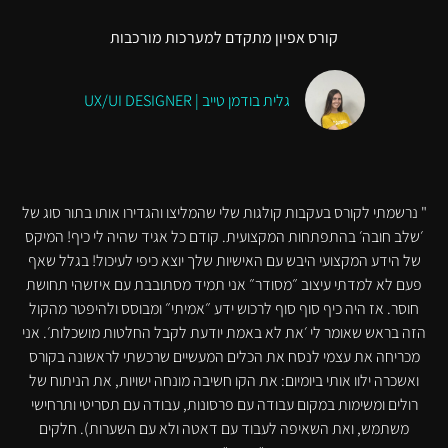
קורס אפיון מתקדם למערכות מורכבות
גלית בודמן טייב | UX/UI DESIGNER
" נרשמתי לקורס בעקבות קולגות שלי שהמליצו והגדירו אותו בתור סוג של
׳שלב חובה׳ בהתפתחות המקצועית. קודם כל אגיד שהיה לי כיף! המיקס
של הידע המקצועי היבש עם האישיות שלך יוצא כיפי לעיכול! בגלל שאף
פעם לא למדתי עיצוב ״מסודר״ אני תמיד מסתובבת עם איזשהי תחושת
חוסר. אז היה כיף סוף סוף לרכוש ידע ״אמיתי״ ומבוסס ולהיפטר מהקול
הזה בראש שאומר לי ׳את לא באמת יודעת לקבל החלטות מושכלות׳. אני
מכריחה את עצמי לנסח את הכלים המעשיים שרכשתי לראשונה בקורס
ואשכרה ילוו אותי ביומיום: את הקו חשיבה מונחה ישויות, את הניתוח של
רולים ומשימות במקום עבודה עם פרסונות, עבודה עם תסריטי ותרחישי
משתמש, ואת השאיפה לעבוד עם דאטה ולא עם השערות). חלקים