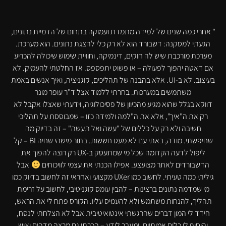
" אחרי כמה שנים של למידה מתמדת ועמוקה בתחום של הדמיית נתונים,
הגעתי למסקנה: דשבורד הוא לא רק כלי להצגת נתונים. הוא מערכת.
מערכת מורכבת שיש לה חוקים, דינמיקה, וחוויית שימוש שיכולה להכריע
אם דאטה יהפוך לפעולה – או פשוט יתפספס. אז החלטתי להעמיק. לא
בעיצוב. לא ב-UI. אלא בהבנה של תהליכים, קוגניציה, ואיך אנשים באמת
משתמשים במערכות. בחרתי ללמוד אצל ‏ד"ר עופר מונר
דווקא בגלל שהוא מגיע מהכיוון של פסיכולוגיה, וידעתי שאצלו אקבל לא
רק את ה"איך", אלא את ה"למה ולמידה כזו – שמבוססת על תהליכי
חשיבה ולא רק על כללים של "עשה ואל תעשה" – זה בדיוק מה
שחיפשתי. מודה, באתי עם לא מעט חששות. בתור מישהי שחיה BI – קל
ליפול לדעה הקדומה שכל מי שמתעסק ב-UX רק רוצה להפוך את
הדשבורדים לאתר מצועצע. אפילו הכנתי את עצמי לוויכוחים
אבל
גיליתי כמה טעיתי. לחשוב כמו UXer מקצועי ואחראי זה לחשוב בדיוק כמו
מי שמדמה נתונים ברצינות – להבין עומס קוגניטיבי, לחשוב על זרימת
תהליך, להנחות משתמש ולא להעמיס עליו. הקורס פתח לי את הראש,
חידד לי המון דברים שהרגשתי אינטואיטיבית אבל לא הצלחתי לנסח,
והוסיף לי כלים אמיתיים. ומעבר לידע – הכרתי גם מרצה מדהים ואיש