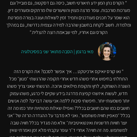
" הקורס נתן המון ידע תיאורטי חשוב, כיסה גם דסקטופ, גם מובייל וגם
מערכות מורכבות. עופר מרצה מצוין והשיעורים שלו מרתקים ומעוררים דיון.
הוא שומר על תכנים מעודכנים ותמיד זמין לשאלות ועונה בצורה מפורטת
ומלמדת. חשוב לקחת בחשבון שהרבה למידה עצמית נדרשת, גם במהלך
הקורס וגם אחריו, למי שבאמת רוצה להצליח."
מאי ברגמן | הסבה מתואר שני בפסיכולוגיה
" ואו קורס יואיקס ארכיטקט… איך אפשר לסכם? את הקורס הזה
התחלתי בחיפוש אחרי משהו חדש אחרי תקופה שהרגשתי ״מנוון״ מכל
השגרה השוחקת, לחץ ותקופת מילואים ארוכה. הרגשתי שאני צריך משהו
חדש, לעשות איזשהי קפיצת מדרגה בידע שקיים לי כרגע, משהו עמוק
יותר משמעותי יותר. חיפשתי סיבות ללמה אני עושה דברים? למה אנשים
חושבים כמו שהם חושבים בכלל? ואפילו שאלות מהותיות יותר כמו מה זה
בכלל ״מאפיין חווית משתמש״. ואני לא מדבר על ההגדרה הרזה של ״אני
יוצר חוויות חדשניות ואינטואיטיביות״ אלא מה מגדיר בכלל חוויה טובה
למשתמש. מה זה חוויה? אחרי ד״ר עופר עקבתי מלא זמן ואמרתי שאין