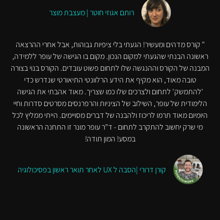
רותם אגוזי חוטר | מעצבת מוצר
" קורס מדהים ומעשיר! הגעתי בלי ציפיות גבוהות, אבל אחרי ההרצאה
ראשונה הבנתי שהגעתי למקום הנכון. מקום בו הגישה של עופר ללמידה,
המבנה של הקורס וההנגשה שלו לתחום פשוט עובדים. הקורס בנוי בצורה
טובה מאוד, הוא מקיף את הידע הרלוונטי התיאורטי שנדרש כדי
'להתמשק' לתחום ולצרכים שלו כמו שצריך. מאוד אהבתי את הגישה
הלימודית של עופר, השילוב של הציניות והרפרנסים מסרטים סדרות וחיי
היומיום מאוד תרמו לריכוז ולהבנה של דברים מסויימים. הייתי ממליץ לכל
מי שרק יחשוב להתקרב לתחום - ד"ר עופר מונר זו התחנה הראשונה
במסע! המון תודה!
קורן דרורי |הסבה ל UX לאחר תואר ראשון בפסיכולוגיה