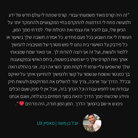
"זה היה קורס מאוד משמעותי עבורי. קורס שפתח לי עולם חדש של ידע
ולמעשה פתח לי הזדמנות להתקדם בחיי המקצועיים ולהתמקד יותר על
הכיוון שלי, וגם להכיר את עצמי ואת היכולות שלי. למדתי ממך המון,
העשרת לי את השבוע בכל פעם מחדש. כל אמירה חשובה שלך בשיעור או
כל פידבק על השיעורי בית נתנו לי פוּש מטורף של מוטיבציה להמשיך
ללמוד ולעשות, ועל זה אני רוצה להודות לך. אני מאוד שמח שמצאתי
אותך ואת הקורס שלך כי יש משהו בפשטות, ביחס האישי ובמקצוענות
שלך שהשפיעו עליי וגרמו לי לקחת ממך השראה רבה. אני בהחלט רואה
בך כמנטור ואשמח שנשמור על קשר ולהמשיך להתייעץ איתך על יואיקס
ובכלל. הדרך עוד ארוכה, צריך עוד להשלים את הפרויקטים ולעשות תיק
עבודות ואז לחפש עבודה וכל הכרוך בזה, אבל אין לי ספק שעם הכלים
והידע שרכשתי ממך הדרך הזאת בסוף תסתיים בהצלחה, ושגם אנחנו
ניפגש אי שם בהמשך הדרך. המון המון תודה, היה מדהים
".
יובל בן משה | מאפיין UX