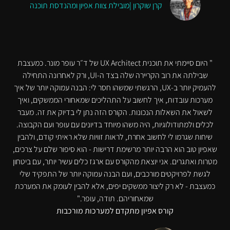
קרן שוקרון |מובילת צוות אפיון ומהנדסת תוכנה
" היום סיימתי את תוכנית UX Architect של ד״ר עופר מונר. כמעצבת
שבילתה את רוב הקריירה שלה בצד ה-UI, ורק לאחרונה התחילה
להעמיק יותר ב-UX, הרגשתי שמשהו חסר לי: הבנה עמוקה יותר של איך
מערכות עובדות, איך לחשוב על התהליכים שמאחורי הממשקים, ואיך
לשאול את השאלות הנכונות. הקורס הזה נתן לי בדיוק את זה. מעבר
לכלים ולמתודולוגיות, היה משהו מיוחד בדיונים עם עופר ועם הקבוצה.
שיחות שגרמו לי לחשוב אחרת, לראות זוויות שלא ראיתי קודם, ולהבין
שאפיון טוב הוא הרבה יותר מרשימת דרישות - הוא סיפור שלם על צרכים,
מטרות ואתגרים. אני יוצאת מהקורס עם ארגז כלים עשיר יותר, עם ביטחון
לגשת לפרויקטים מורכבים, ועם הבנה עמוקה יותר של התפקיד שלי
כמעצבת - לא רק ליצור ממשקים יפים, אלא להבין לעומק את המערכת
שמאחוריהם. תודה, עופר."
קורס אפיון מתקדם למערכות מורכבות