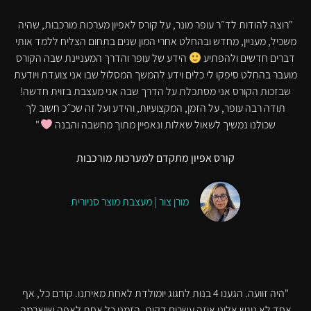
"רוצה להודות לד״ר עופר מונר, על קורס לאפיון מערכות מורכבות, שהיה
משכיל, מעניין, מחדש ובהחלט אחרי המון שנים בתחום הצליח ללמד אותי
דברים חדשים ולהפתיע
הידע של עופר והדרך המעניינת שבה הקורס
מועבר בהחלט סיפקו לי כלים וידע להמשך המסלול שבו אני צועדת ויודעת
שבזכות הקורס אני מסתכלת על הדרך שבה אני מעצבת בזוית חדשה!
תודה רבה עופר, על הזמן, המקצועיות, והידע ועל זה שכ״כ חשוב לך
שכולנו נמשיך לשאול שאלות ונאפיין מתוך מחשבה והבנה
"
קורס אפיון מתקדם למערכות מורכבות
מורן צור | מעצבת מוצר סניורית
"היה זוועה. הגענו 4 בנות לחגוג יומולדת לאחת מאיתנו. קודם כל, אף
אחד לא ניגש אלינו איזה עשרים דקות. הזמנו כל אחת לאפה שווארמה