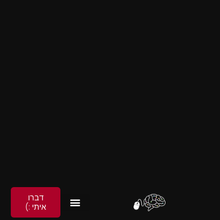
דברו
איתי :)