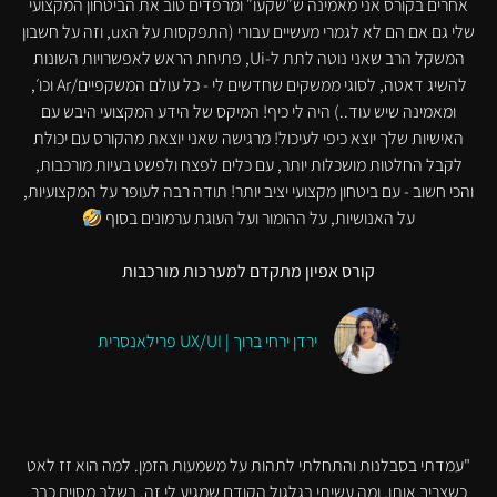
אחרים בקורס אני מאמינה ש״שקעו״ ומרפדים טוב את הביטחון המקצועי
שלי גם אם הם לא לגמרי מעשיים עבורי (התפקסות על הux, וזה על חשבון
המשקל הרב שאני נוטה לתת ל-Ui, פתיחת הראש לאפשרויות השונות
להשיג דאטה, לסוגי ממשקים שחדשים לי - כל עולם המשקפיים/ar וכו׳,
ומאמינה שיש עוד..) היה לי כיף! המיקס של הידע המקצועי היבש עם
האישיות שלך יוצא כיפי לעיכול! מרגישה שאני יוצאת מהקורס עם יכולת
לקבל החלטות מושכלות יותר, עם כלים לפצח ולפשט בעיות מורכבות,
והכי חשוב - עם ביטחון מקצועי יציב יותר! תודה רבה לעופר על המקצועיות,
על האנושיות, על ההומור ועל העוגת ערמונים בסוף
קורס אפיון מתקדם למערכות מורכבות
ירדן ירחי ברוך | UX/UI פרילאנסרית
"עמדתי בסבלנות והתחלתי לתהות על משמעות הזמן. למה הוא זז לאט
כשצריך אותו, ומה עשיתי בגלגול הקודם שמגיע לי זה. בשלב מסוים כבר