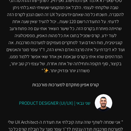
סיכוי שאני לא אלמד אצלו מתישהו. ואני חייב לשתף שזו ההחלטה הכי
טובה שלקחתי לעצמי. הלבל אפ המקצועי שעשיתי הוא בלתי ניתן
להסברה. תשכחו כל מה שאתם יודעים על UX זה השם הנכון לקורס הזה
לדעתי. על התעודה רשום 120 שעות.. יכול להעיד שאין שעה אחת
שהייתה מיותרת בקורס הזה. כל שיעור השאיר אותי עם פה פתוח ורעב
לעוד ידע. קורס שמכיל בתוכו את כל מהות האפיון, מפסיכולוגיה
קוגניטיבית, מוח האדם ועד למחקרים מעמיקים למערכות מורכבות. אה
ועוד לא דיברתי על איזה מרצה ואדם האיש הזה, ד"ר עופר מונר והאנשים
המדהימים שהיו איתי בקורס שבאמת אין אחד שאי אפשר ללמוד ממנו.
בקיצור, סוף תקופה ותחילתה של אחת אחרת. של עצמי רק טוב יותר,
משודרג יותר ומדויק יותר.
"
קורס אפיון מתקדם למערכות מורכבות
שני גבאי | PRODUCT DESIGNER (UI/UX)
" אני שמחה לשתף שזה עתה קיבלתי את תעודת ה-UX Architect שלי
למערכות מורכבות תודה ענקית לד״ר עופר מונר על הובלת קורס כל כך