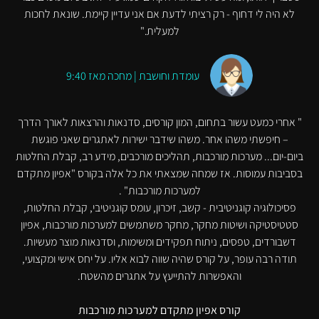
לא היה לי דחוף - רק רציתי לדעת אם אני עדיין קיימת. שונאת לחכות
למעלית."
עומדת וחושבת | מחכה מאז 9:40
" אחרי כמעט עשור בתחום, המון קורסים, סדנאות והרצאות לאורך הדרך
– חיפשתי משהו אחר. משהו שידבר ישירות לאתגרים שאני פוגשת
ביום-יום... מערכות מורכבות, תהליכים מורכבים, מידע רב, קבלת החלטות
בסביבות עמוסות. אז שמחה שמצאתי את כל אלה בקורס "אפיון מתקדם
למערכות מורכבות" .
פסיכולוגיה קוגניטיבית - קשב, זיכרון, עומס קוגניטיבי, קבלת החלטות,
סטטיסטיקה ושיטות מחקר, מחקר משתמשים למערכות מורכבות, אפיון
דשבורדים, טפסים, ניתוח תפקידים ומשימות, וסדנאות מוצר מעשיות.
תודה רבה עופר, על קורס שהיה שווה לבוא אליו. על יחס אישי ומקצועי,
והאפשרות להתייעץ על אתגרים מהשטח.
קורס אפיון מתקדם למערכות מורכבות