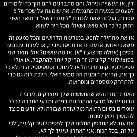
דין, או תעשייה וניהול, והם מתברגים להם תוך כדי לימודים
לפעמים במשרות מתגמלות. את שומעת על שכר של 5
ספרות, ועל זה שאת לומדת "לימודי דשא" והתואר השני
רחוק כל כך ולא מושג ושאולי הכל היה לשווא.
אז את מתחילה לחפש במודעות הדרושים והכל כמעט זה
משאבי אנוש, או עוזרת אדמניסרטיבית, או לעבוד עם נוער
בסיכון (אחלה מקצוע ד"א). אז מה עושים? אולי תואר שני
בסוציולוגיה קלינית? זה הרי קל יותר להתקבל. או אולי
פסיכולוגיה קוגניטיבית? אבל מחקר וסטטיסטיקה זה לא כל
כך את, הרי את הומנית וזה ממש ריאלי. הלכת לזה גם כדי
להתרחק ממספרים ונוסחאות.
האמת המרה היא שהחששות שלך מוצדקים. מרבית
הבוגרים של מדעי ההתנהגות בפרט ומדעי החברה בכלל
עומדים בסיום התואר מול שוקת שבורה ולא יודעים כיצד
להמשיך ולאן לפנות.
אם עוד לא התרסק החלום שלך לפסיכולוגיה קלינית, לכי
על זה, בכל הכוח. אני האחרון שיגיד לך לא.