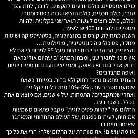
כולם אמפטיים. כולם יודעים להקשיב, לדבר, לתת עצה
טובה, כולם חכמים, כולם הוציאו גבוה בפסיכומטרי.
וכולם, כולם רוצים לעשות תואר שני בקלינית ולהיות
מטפלים ולהרוויח 400 ₪ לשעה.
השנה מתחילה, קורסים בסוציולוגיה, בסטטיסטיקה ושיטות
מחקר, פסיכולוגיה קוגניטיבית, פיזיולוגית…
והציונים, הם הרי חייבים להיות מעל 85 לפחות כי אם לא
אין סיכוי לתואר שני, ומבחן המתא"ם שהיום אולי נראה
רחוק אבל גם הוא באופק. וממליצים ועבודות סמינריוניות
ואיפה מתנדבים?
העתיד פתאום נראה רחוק ולא ברור. במיוחד כשאת
שומעת מסביב שרק 5%-10% מתקבלים לקלינית.
ואחרי שמתקבלים? התמחות, של 4 שנים, אם מוצאים אחת
בכלל, בשכר רעב.
החלום של "להיות פסיכולוגית" מקבל פתאום משמעות
אמיתית, לעיתים כואבת, של העולם התחרותי והמאתגר
שאנחנו חיים בו.
אז מה עושים? את מוותרת על החלום שלך? הרי את כל כך