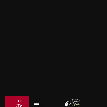
דברו
איתי :)