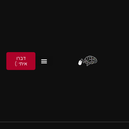
דברו
איתי :)